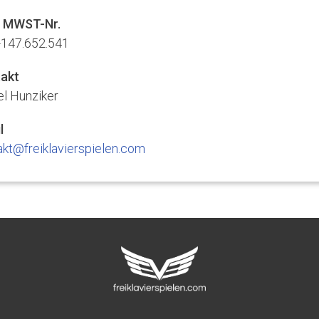
/ MWST-Nr.
147.652.541
akt
el Hunziker
l
akt@freiklavierspielen.com