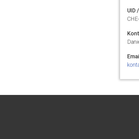
UID 
CHE-
Kont
Dani
Emai
kont