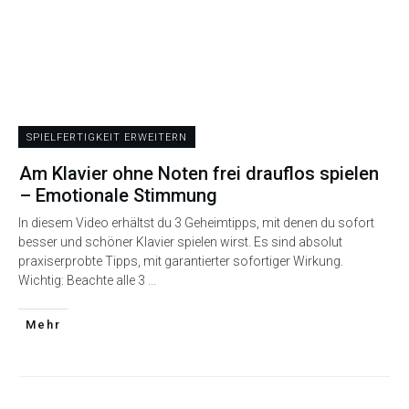
SPIELFERTIGKEIT ERWEITERN
Am Klavier ohne Noten frei drauflos spielen
– Emotionale Stimmung
In diesem Video erhältst du 3 Geheimtipps, mit denen du sofort
besser und schöner Klavier spielen wirst. Es sind absolut
praxiserprobte Tipps, mit garantierter sofortiger Wirkung.
Wichtig: Beachte alle 3
...
Mehr