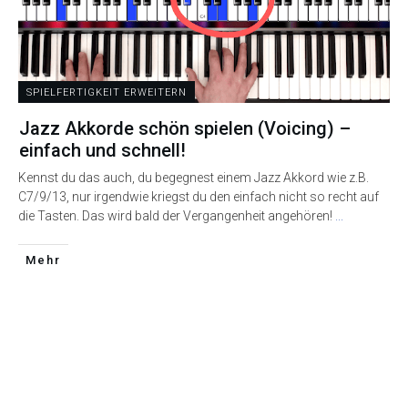
SPIELFERTIGKEIT ERWEITERN
Jazz Akkorde schön spielen (Voicing) –
einfach und schnell!
Kennst du das auch, du begegnest einem Jazz Akkord wie z.B.
C7/9/13, nur irgendwie kriegst du den einfach nicht so recht auf
die Tasten. Das wird bald der Vergangenheit angehören!
...
Mehr