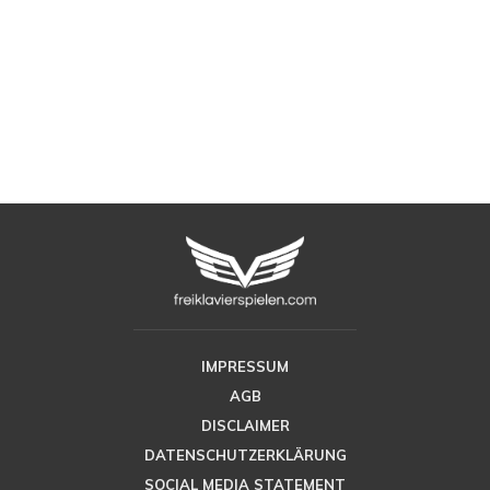
IMPRESSUM
AGB
DISCLAIMER
DATENSCHUTZERKLÄRUNG
SOCIAL MEDIA STATEMENT