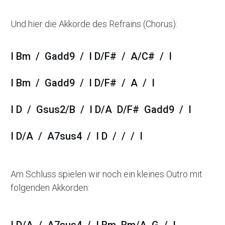
Und hier die Akkorde des Refrains (Chorus):
I Bm / Gadd9 / I D/F# / A/C# / I
I Bm / Gadd9 / I D/F# / A / I
I D / Gsus2/B / I D/A D/F# Gadd9 / I
I D/A / A7sus4 / I D / / / I
Am Schluss spielen wir noch ein kleines Outro mit
folgenden Akkorden:
I D/A / A7sus4 / I Bm Bm/A G / I