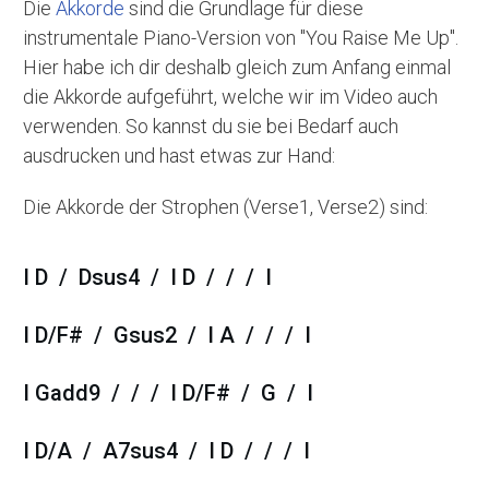
Die
Akkorde
sind die Grundlage für diese
instrumentale Piano-Version von "You Raise Me Up".
Hier habe ich dir deshalb gleich zum Anfang einmal
die Akkorde aufgeführt, welche wir im Video auch
verwenden. So kannst du sie bei Bedarf auch
ausdrucken und hast etwas zur Hand:
Die Akkorde der Strophen (Verse1, Verse2) sind:
I D / Dsus4 / I D / / / I
I D/F# / Gsus2 / I A / / / I
I Gadd9 / / / I D/F# / G / I
I D/A / A7sus4 / I D / / / I