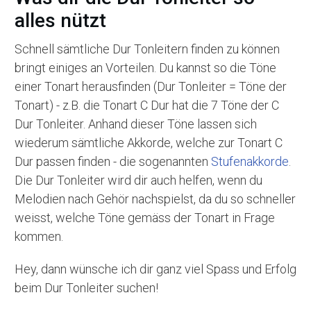
alles nützt
Schnell sämtliche Dur Tonleitern finden zu können
bringt einiges an Vorteilen. Du kannst so die Töne
einer Tonart herausfinden (Dur Tonleiter = Töne der
Tonart) - z.B. die Tonart C Dur hat die 7 Töne der C
Dur Tonleiter. Anhand dieser Töne lassen sich
wiederum sämtliche Akkorde, welche zur Tonart C
Dur passen finden - die sogenannten
Stufenakkorde
.
Die Dur Tonleiter wird dir auch helfen, wenn du
Melodien nach Gehör nachspielst, da du so schneller
weisst, welche Töne gemäss der Tonart in Frage
kommen.
Hey, dann wünsche ich dir ganz viel Spass und Erfolg
beim Dur Tonleiter suchen!