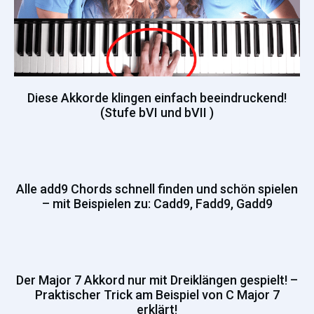
Diese Akkorde klingen einfach beeindruckend!
(Stufe bVI und bVII )
Alle add9 Chords schnell finden und schön spielen
– mit Beispielen zu: Cadd9, Fadd9, Gadd9
Der Major 7 Akkord nur mit Dreiklängen gespielt! –
Praktischer Trick am Beispiel von C Major 7
erklärt!